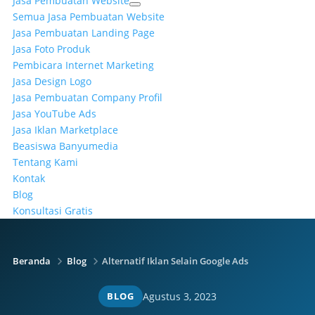
Jasa Pembuatan Website
Semua Jasa Pembuatan Website
Jasa Pembuatan Landing Page
Jasa Foto Produk
Pembicara Internet Marketing
Jasa Design Logo
Jasa Pembuatan Company Profil
Jasa YouTube Ads
Jasa Iklan Marketplace
Beasiswa Banyumedia
Tentang Kami
Kontak
Blog
Konsultasi Gratis
Beranda
Blog
Alternatif Iklan Selain Google Ads
BLOG
Agustus 3, 2023