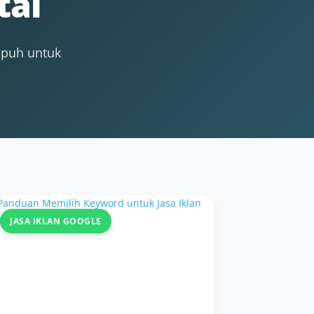
tal
mpuh untuk
JASA IKLAN GOOGLE