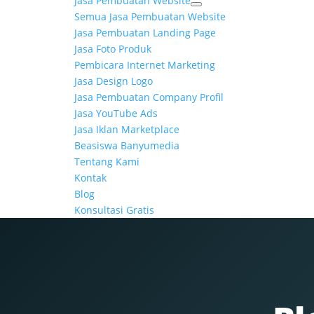
Jasa Pembuatan Website
Semua Jasa Pembuatan Website
Jasa Pembuatan Landing Page
Jasa Foto Produk
Pembicara Internet Marketing
Jasa Design Logo
Jasa Pembuatan Company Profil
Jasa YouTube Ads
Jasa Iklan Marketplace
Beasiswa Banyumedia
Tentang Kami
Kontak
Blog
Konsultasi Gratis