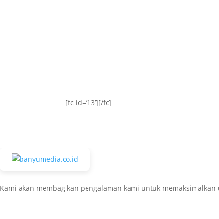
085379240950 ( Mr. Rivan )
[fc id=’13’][/fc]
Kami akan membagikan pengalaman kami untuk memaksimalkan usaha