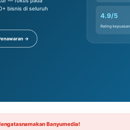
ukur — fokus pada
0+ bisnis di seluruh
4.9/5
Rating kepuasan
 Penawaran →
 Mengatasnamakan Banyumedia!