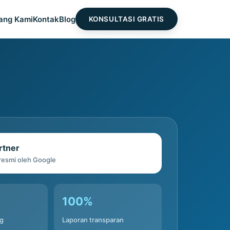
ang Kami
Kontak
Blog
KONSULTASI GRATIS
rtner
 resmi oleh Google
100%
ng
Laporan transparan