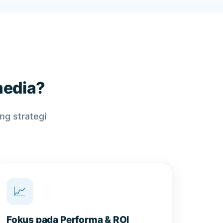
media?
g strategi
📈
Fokus pada Performa & ROI