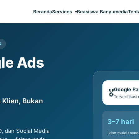
Beranda
Services
Beasiswa Banyumedia
Tent
5
gle Ads
Google Pa
🎖️
Terverifikasi
 Klien, Bukan
3–7 hari
, dan Social Media
Iklan mulai taya