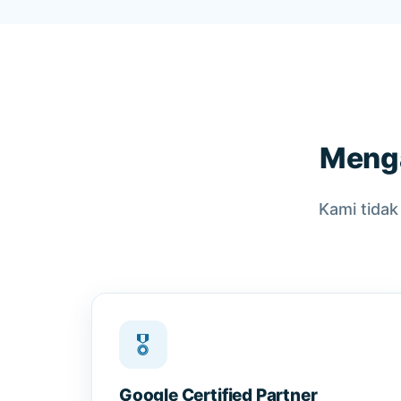
Menga
Kami tida
🎖️
Google Certified Partner