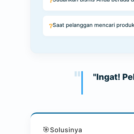
❔
Saat pelanggan mencari prod
❔
"Ingat! P
🎯
Solusinya