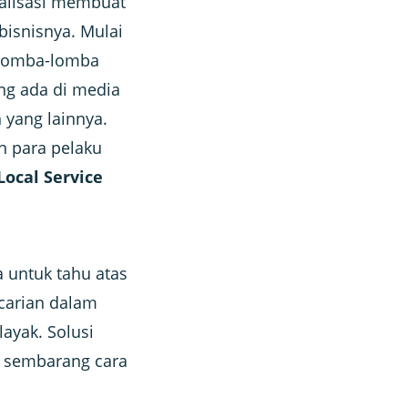
italisasi membuat
bisnisnya. Mulai
erlomba-lomba
ng ada di media
 yang lainnya.
n para pelaku
Local Service
 untuk tahu atas
carian dalam
ayak. Solusi
k sembarang cara