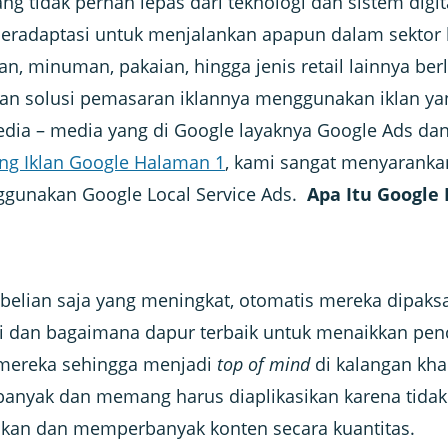
ang tidak pernah lepas dari teknologi dan sistem dig
beradaptasi untuk menjalankan apapun dalam sektor 
an, minuman, pakaian, hingga jenis retail lainnya b
an solusi pemasaran iklannya menggunakan iklan ya
dia – media yang di Google layaknya Google Ads dan
ng Iklan Google Halaman 1
, kami sangat menyaranka
gunakan Google Local Service Ads.
Apa Itu Google 
elian saja yang meningkat, otomatis mereka dipaksa
ni dan bagaimana dapur terbaik untuk menaikkan pen
 mereka sehingga menjadi
top of mind
di kalangan khal
 banyak dan memang harus diaplikasikan karena tida
an dan memperbanyak konten secara kuantitas.