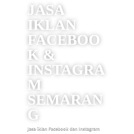
JASA
IKLAN
FACEBOO
K &
INSTAGRA
M
SEMARAN
G
Jasa iklan Facebook dan Instagram