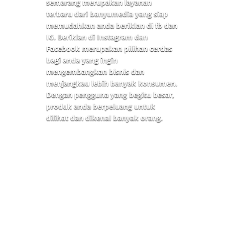
semarang merupakan layanan
terbaru dari banyumedia yang siap
memudahkan anda beriklan di fb dan
IG. Beriklan di Instagram dan
Facebook merupakan pilihan cerdas
bagi anda yang ingin
mengembangkan bisnis dan
menjangkau lebih banyak konsumen.
Dengan pengguna yang begitu besar,
produk anda berpeluang untuk
dilihat dan dikenal banyak orang.