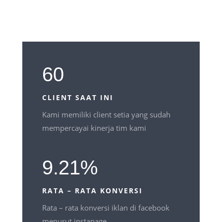
60
CLIENT SAAT INI
Kami memiliki client setia yang sudah
mempercayai kinerja tim kami
9.21
%
RATA – RATA KONVERSI
Rata – rata konversi iklan di facebook
menurut instapage