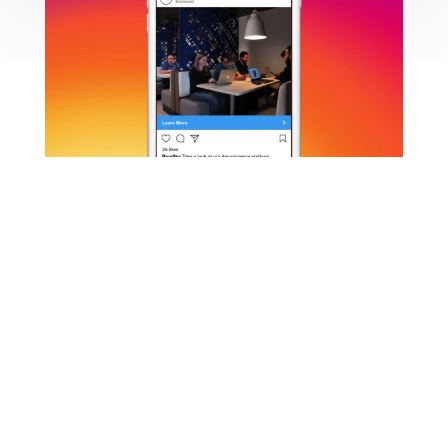
” Media sosial merupakan sebuah ladang yang luas dan
subur untuk mendapatkan keuntungan bagi anda yang
menekuni bisnis online “
Tidak dapat dipungkiri memang pengguna sosial
media khusunya facebook dan instagram sudah
mencapai 150 juta jiwa pengguna di indonesia.
Apakah anda suka mempromosikan bisnis anda