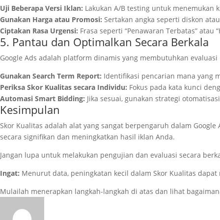
Uji Beberapa Versi Iklan:
Lakukan A/B testing untuk menemukan kom
Gunakan Harga atau Promosi:
Sertakan angka seperti diskon atau
Ciptakan Rasa Urgensi:
Frasa seperti “Penawaran Terbatas” atau “
5. Pantau dan Optimalkan Secara Berkala
Google Ads adalah platform dinamis yang membutuhkan evaluasi r
Gunakan Search Term Report:
Identifikasi pencarian mana yang m
Periksa Skor Kualitas secara Individu:
Fokus pada kata kunci denga
Automasi Smart Bidding:
Jika sesuai, gunakan strategi otomatisa
Kesimpulan
Skor Kualitas adalah alat yang sangat berpengaruh dalam Goo
secara signifikan dan meningkatkan hasil iklan Anda.
Jangan lupa untuk melakukan pengujian dan evaluasi secara berkala
Ingat:
Menurut data, peningkatan kecil dalam Skor Kualitas dapa
Mulailah menerapkan langkah-langkah di atas dan lihat bagaima