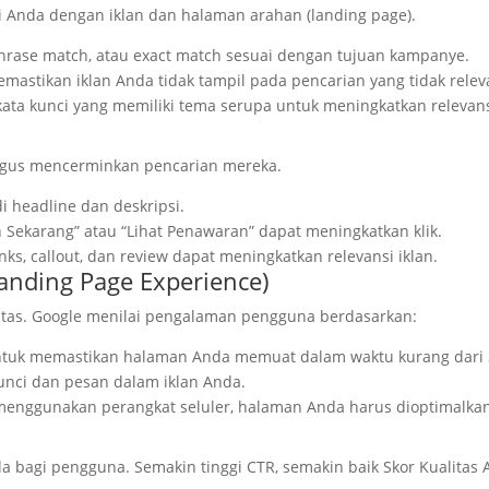
i Anda dengan iklan dan halaman arahan (landing page).
phrase match, atau exact match sesuai dengan tujuan kampanye.
astikan iklan Anda tidak tampil pada pencarian yang tidak relev
ata kunci yang memiliki tema serupa untuk meningkatkan relevans
igus mencerminkan pencarian mereka.
i headline dan deskripsi.
 Sekarang” atau “Lihat Penawaran” dapat meningkatkan klik.
inks, callout, dan review dapat meningkatkan relevansi iklan.
anding Page Experience)
litas. Google menilai pengalaman pengguna berdasarkan:
untuk memastikan halaman Anda memuat dalam waktu kurang dari 3
nci dan pesan dalam iklan Anda.
menggunakan perangkat seluler, halaman Anda harus dioptimalkan
a bagi pengguna. Semakin tinggi CTR, semakin baik Skor Kualitas 