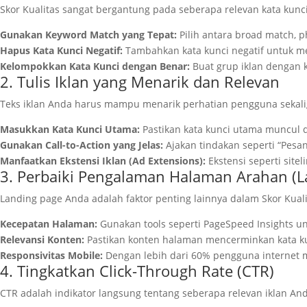
Skor Kualitas sangat bergantung pada seberapa relevan kata kunc
Gunakan Keyword Match yang Tepat:
Pilih antara broad match, 
Hapus Kata Kunci Negatif:
Tambahkan kata kunci negatif untuk mem
Kelompokkan Kata Kunci dengan Benar:
Buat grup iklan dengan k
2. Tulis Iklan yang Menarik dan Relevan
Teks iklan Anda harus mampu menarik perhatian pengguna sekal
Masukkan Kata Kunci Utama:
Pastikan kata kunci utama muncul d
Gunakan Call-to-Action yang Jelas:
Ajakan tindakan seperti “Pesan
Manfaatkan Ekstensi Iklan (Ad Extensions):
Ekstensi seperti sitel
3. Perbaiki Pengalaman Halaman Arahan (L
Landing page Anda adalah faktor penting lainnya dalam Skor Kua
Kecepatan Halaman:
Gunakan tools seperti PageSpeed Insights 
Relevansi Konten:
Pastikan konten halaman mencerminkan kata ku
Responsivitas Mobile:
Dengan lebih dari 60% pengguna internet 
4. Tingkatkan Click-Through Rate (CTR)
CTR adalah indikator langsung tentang seberapa relevan iklan And