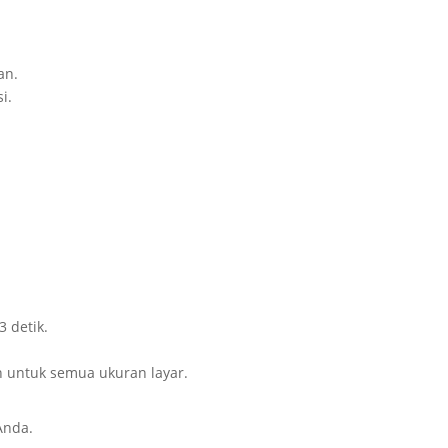
an.
i.
 detik.
 untuk semua ukuran layar.
Anda.