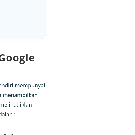
Google
endiri mempunyai
an menampilkan
elihat iklan
dalah :