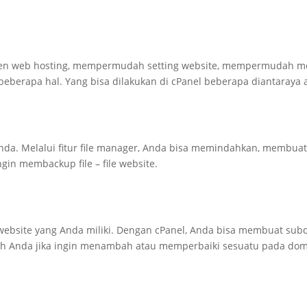
n web hosting, mempermudah setting website, mempermudah men
eberapa hal. Yang bisa dilakukan di cPanel beberapa diantaraya 
nda. Melalui fitur file manager, Anda bisa memindahkan, membuat f
in membackup file – file website.
website yang Anda miliki. Dengan cPanel, Anda bisa membuat su
h Anda jika ingin menambah atau memperbaiki sesuatu pada do