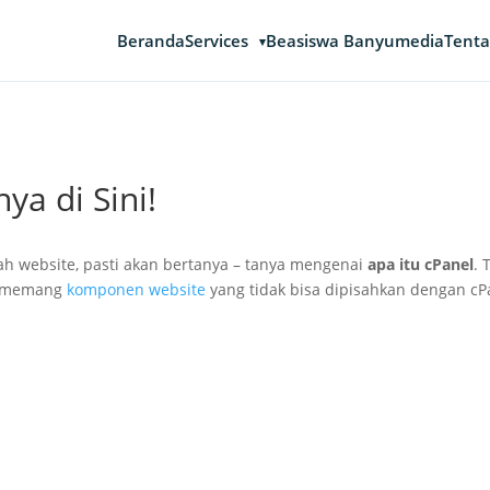
Beranda
Services
Beasiswa Banyumedia
Tenta
ya di Sini!
 website, pasti akan bertanya – tanya mengenai
apa itu cPanel
. 
g memang
komponen website
yang tidak bisa dipisahkan dengan cP