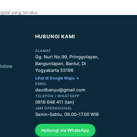
gital yang terukur.
HUBUNGI KAMI
ALAMAT
Gg. Nuri No.99, Pringgolayan,
Banguntapan, Bantul, DI
Online
Yogyakarta 55198
Lihat di Google Maps →
EMAIL
daudbanyu@gmail.com
TELEPON / WHATSAPP
0818 648 411 (Ian)
JAM OPERASIONAL
Senin–Sabtu, 09.00–17.00 WIB
Hubungi via WhatsApp