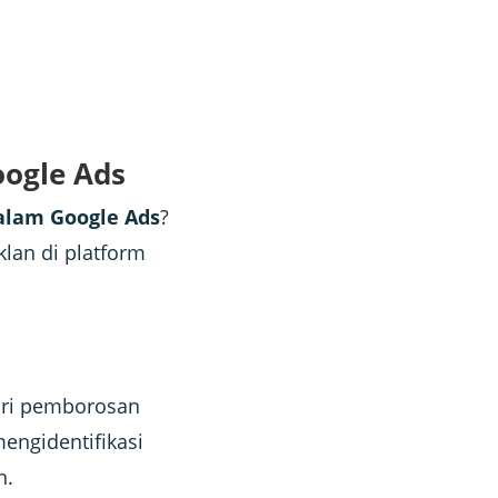
oogle Ads
dalam Google Ads
?
klan di platform
ari pemborosan
engidentifikasi
n.