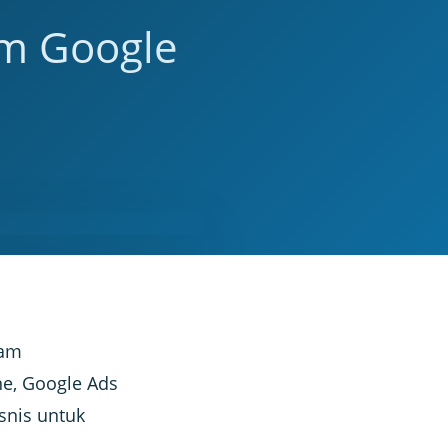
am Google
lam
e, Google Ads
snis untuk