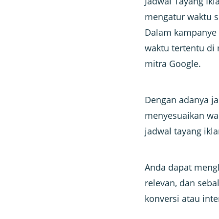
Jadwal Tayang Ik
mengatur waktu sp
Dalam kampanye G
waktu tertentu di
mitra Google.
Dengan adanya jad
menyesuaikan wak
jadwal tayang ikl
Anda dapat menghi
relevan, dan seba
konversi atau inte