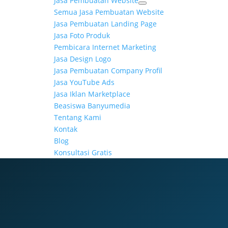
Jasa Pembuatan Website
Semua Jasa Pembuatan Website
Jasa Pembuatan Landing Page
Jasa Foto Produk
Pembicara Internet Marketing
Jasa Design Logo
Jasa Pembuatan Company Profil
Jasa YouTube Ads
Jasa Iklan Marketplace
Beasiswa Banyumedia
Tentang Kami
Kontak
Blog
Konsultasi Gratis