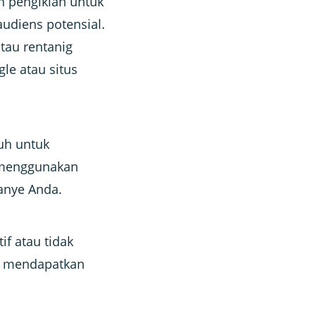
n pengiklan untuk
udiens potensial.
tau rentanig
le atau situs
nuh untuk
n menggunakan
panye Anda.
f atau tidak
si mendapatkan