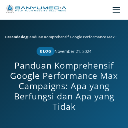
Lewati ke konten utama
Beranda
Blog
Panduan Komprehensif Google Performance Max Campaigns: Apa yang Berfungsi dan Apa yang Tidak
BLOG
November 21, 2024
Panduan Komprehensif
Google Performance Max
Campaigns: Apa yang
Berfungsi dan Apa yang
Tidak