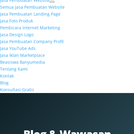
Jasa Pembuatan Website
Semua Jasa Pembuatan Website
Jasa Pembuatan Landing Page
Jasa Foto Produk
Pembicara Internet Marketing
Jasa Design Logo
Jasa Pembuatan Company Profil
Jasa YouTube Ads
Jasa Iklan Marketplace
Beasiswa Banyumedia
Tentang Kami
Kontak
Blog
Konsultasi Gratis