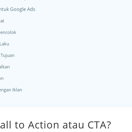
untuk Google Ads
kat
Mencolok
Laku
 Tujuan
alkan
on
engan Iklan
all to Action atau CTA?