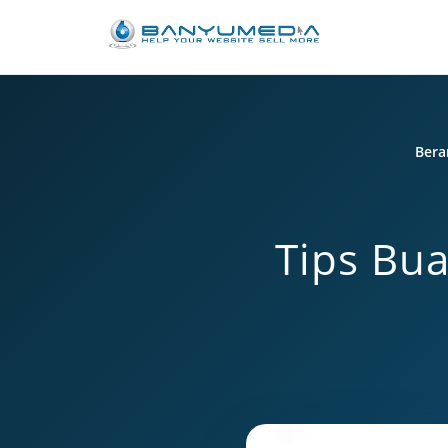
Lewati ke konten utama
Bera
Tips Bua