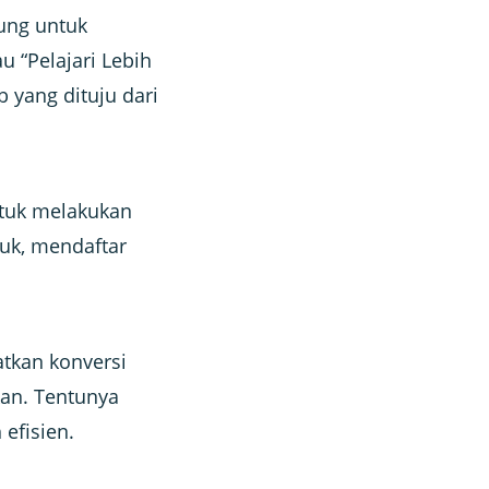
jung untuk
au “Pelajari Lebih
b yang dituju dari
tuk melakukan
duk, mendaftar
tkan konversi
an. Tentunya
efisien.