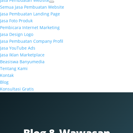
Jasa Pembuatan Website
Semua Jasa Pembuatan Website
Jasa Pembuatan Landing Page
Jasa Foto Produk
Pembicara Internet Marketing
Jasa Design Logo
Jasa Pembuatan Company Profil
Jasa YouTube Ads
Jasa Iklan Marketplace
Beasiswa Banyumedia
Tentang Kami
Kontak
Blog
Konsultasi Gratis