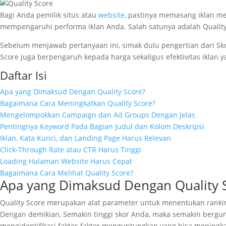
Bagi Anda pemilik situs atau
website
, pastinya memasang iklan 
mempengaruhi performa iklan Anda. Salah satunya adalah Quality S
Sebelum menjawab pertanyaan ini, simak dulu pengertian dari Skor
Score juga berpengaruh kepada harga sekaligus efektivitas iklan 
Daftar Isi
Apa yang Dimaksud Dengan Quality Score?
Bagaimana Cara Meningkatkan Quality Score?
Mengelompokkan Campaign dan Ad Groups Dengan Jelas
Pentingnya Keyword Pada Bagian Judul dan Kolom Deskripsi
Iklan, Kata Kunci, dan Landing Page Harus Relevan
Click-Through Rate atau CTR Harus Tinggi
Loading Halaman Website Harus Cepat
Bagaimana Cara Melihat Quality Score?
Apa yang Dimaksud Dengan Quality 
Quality Score merupakan alat parameter untuk menentukan ranking 
Dengan demikian, Semakin tinggi skor Anda, maka semakin berguna 
mengidentifikasi faktor-faktor menguntungkan yang bisa meningkatk