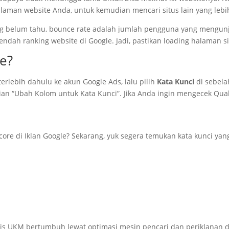
laman website Anda, untuk kemudian mencari situs lain yang lebih
gi yang belum tahu, bounce rate adalah jumlah pengguna yang me
endah ranking website di Google. Jadi, pastikan loading halaman s
e?
rlebih dahulu ke akun Google Ads, lalu pilih
Kata Kunci
di sebelah
an “Ubah Kolom untuk Kata Kunci”. Jika Anda ingin mengecek Qua
e di Iklan Google? Sekarang, yuk segera temukan kata kunci yang 
is UKM bertumbuh lewat optimasi mesin pencari dan periklanan di