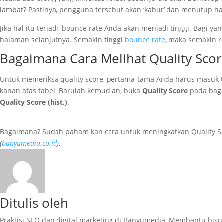
lambat? Pastinya, pengguna tersebut akan ‘kabur’ dan menutup ha
Jika hal itu terjadi, bounce rate Anda akan menjadi tinggi. Ba
halaman selanjutnya. Semakin tinggi
bounce rate
, maka semakin r
Bagaimana Cara Melihat Quality Scor
Untuk memeriksa quality score, pertama-tama Anda harus masuk te
kanan atas tabel. Barulah kemudian, buka
Quality Score
pada bagi
Quality Score (hist.)
.
Bagaimana? Sudah paham kan cara untuk meningkatkan Quality Scor
(
banyumedia.co.id
)
.
Ditulis oleh
Praktisi SEO dan digital marketing di Banyumedia. Membantu bisn