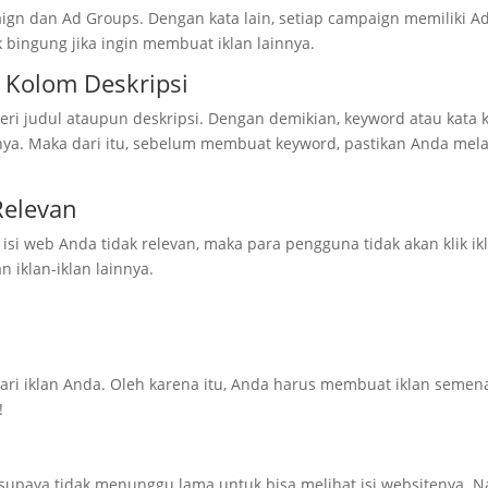
paign dan Ad Groups. Dengan kata lain, setiap campaign memiliki
 bingung jika ingin membuat iklan lainnya.
 Kolom Deskripsi
 judul ataupun deskripsi. Dengan demikian, keyword atau kata ku
ya. Maka dari itu, sebelum membuat keyword, pastikan Anda mel
Relevan
an isi web Anda tidak relevan, maka para pengguna tidak akan klik 
 iklan-iklan lainnya.
ari iklan Anda. Oleh karena itu, Anda harus membuat iklan semenar
!
p supaya tidak menunggu lama untuk bisa melihat isi websitenya. 