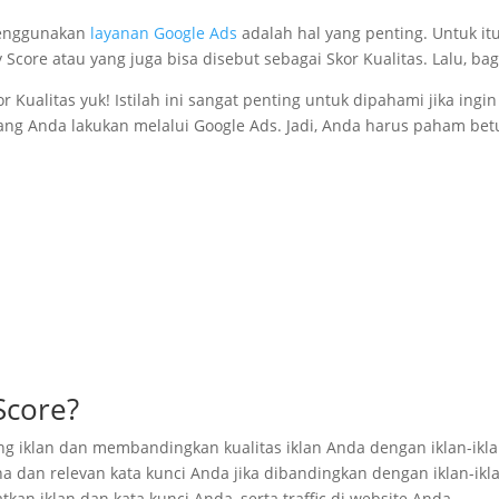
menggunakan
layanan Google Ads
adalah hal yang penting. Untuk i
core atau yang juga bisa disebut sebagai Skor Kualitas. Lalu, bag
 Kualitas yuk! Istilah ini sangat penting untuk dipahami jika ing
yang Anda lakukan melalui Google Ads. Jadi, Anda harus paham betu
Score?
iklan dan membandingkan kualitas iklan Anda dengan iklan-iklan y
dan relevan kata kunci Anda jika dibandingkan dengan iklan-iklan
an iklan dan kata kunci Anda, serta traffic di website Anda.