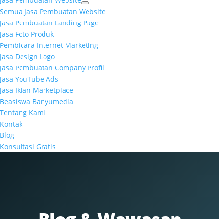
Jasa Pembuatan Website
Semua Jasa Pembuatan Website
Jasa Pembuatan Landing Page
Jasa Foto Produk
Pembicara Internet Marketing
Jasa Design Logo
Jasa Pembuatan Company Profil
Jasa YouTube Ads
Jasa Iklan Marketplace
Beasiswa Banyumedia
Tentang Kami
Kontak
Blog
Konsultasi Gratis