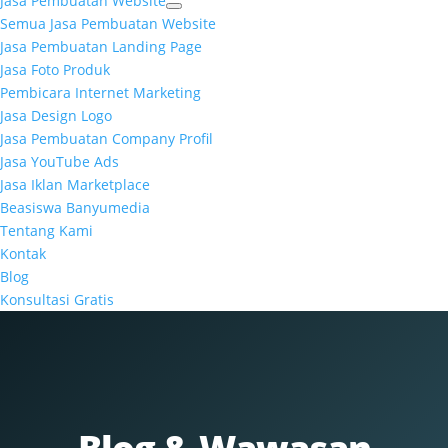
Jasa Pembuatan Website
Semua Jasa Pembuatan Website
Jasa Pembuatan Landing Page
Jasa Foto Produk
Pembicara Internet Marketing
Jasa Design Logo
Jasa Pembuatan Company Profil
Jasa YouTube Ads
Jasa Iklan Marketplace
Beasiswa Banyumedia
Tentang Kami
Kontak
Blog
Konsultasi Gratis